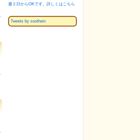
週２日からOKです。詳しくはこちら
き
Tweets by soothein
読
き