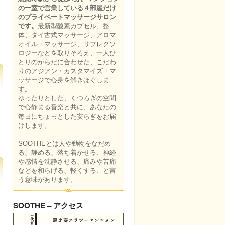
の一室で営業している４部屋だけ
のプライベートマッサージサロン
です。
最新型酸素カプセル、整
体、タイ古式マッサージ、アロマ
オイル・マッサージ、リフレクソ
ロジーなどを取りそろえ、一人ひ
とりのからだに合わせた、こだわ
りのアジアン・カスタマイズ・マ
ッサージで心身を解きほぐしま
す。
ゆったりとした、くつろぎの空間
で心静まる音楽と共に、あなたの
毎日にちょっとした安らぎをお届
けします。
SOOTHEとは人や動物をなだめ
る、静める、落ち着かせる、神経
や感情を沈静させる、痛みや苦痛
などを和らげる、軽くする、と言
う意味があります。
SOOTHE – アクセス